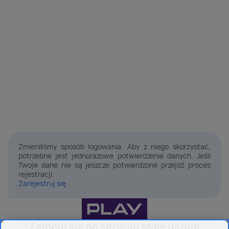
Zmieniliśmy sposób logowania. Aby z niego skorzystać,
potrzebne jest jednorazowe potwierdzenie danych. Jeśli
Twoje dane nie są jeszcze potwierdzone przejdź proces
rejestracji.
Zarejestruj się
Zaloguj się do serwisu Moje usługi